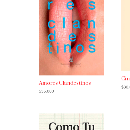
Cin
Amores Clandestinos
$
30.
$
35.000