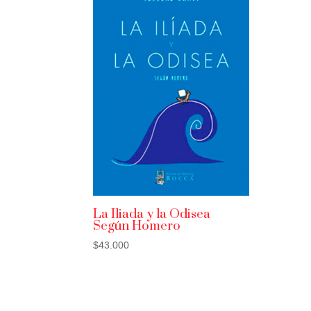
La Iliada y la Odisea
Según Homero
$
43.000