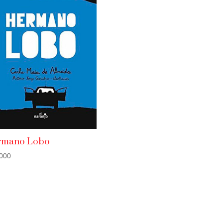
rmano Lobo
000