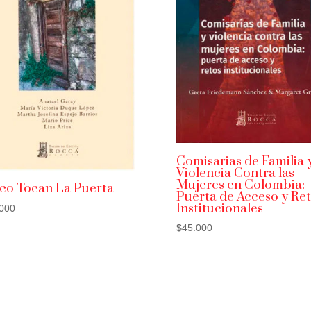
Comisarias de Familia 
Violencia Contra las
Mujeres en Colombia:
co Tocan La Puerta
Puerta de Acceso y Ret
Institucionales
000
$
45.000