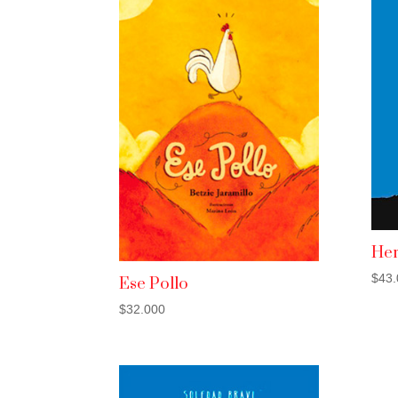
He
$
43.
Ese Pollo
$
32.000