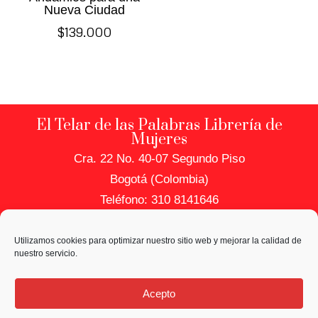
Nueva Ciudad
$
139.000
El Telar de las Palabras Librería de
Mujeres
Cra. 22 No. 40-07 Segundo Piso
Bogotá (Colombia)
Teléfono: 310 8141646
PRIVACIDAD Y DATOS
Utilizamos cookies para optimizar nuestro sitio web y mejorar la calidad de
Política de Uso de Datos
nuestro servicio.
Política de Cookies
Acepto