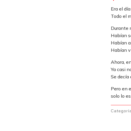
Era el día
Todo el m
Durante 
Habían se
Habían ap
Habían vi
Ahora, en
Ya casi n
Se decía 
Pero en e
solo lo e
Categorí