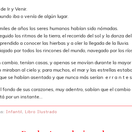
 de Ir y Venir.
undo iba o venía de algún lugar.
miles de años los seres humanos habían sido nómadas.
guido los ritmos de la tierra, el recorrido del sol y la danza de
rendido a conocer las hierbas y a oler la llegada de la lluvia.
ajado por todos los rincones del mundo, navegado por los ríos
 cambio, tenían casas, y apenas se movían durante la mayor 
o miraban al cielo y, para muchos, el mar y las estrellas estaba
que se habían asentado y que nunca más serían e r r a n t e s
l fondo de sus corazones, muy adentro, sabían que el cambio 
stá por un instante…
as:
Infantil
,
Libro Ilustrado