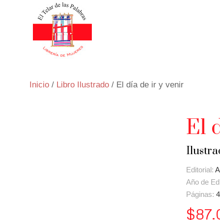
Inicio
/
Libro Ilustrado
/ El día de ir y venir
El 
Ilustra
Editorial:
A
Año de Ed
Páginas:
4
$
87.