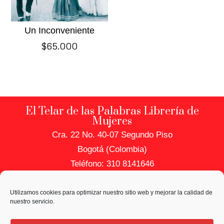
Un Inconveniente
$
65.000
El Telar de las Palabras Librería de
Mujeres
Cra. 22 No. 40-07 Segundo Piso
Bogotá (Colombia)
Teléfono: 310 8141646
PRIVACIDAD Y DATOS
Utilizamos cookies para optimizar nuestro sitio web y mejorar la calidad de
Política de Uso de Datos
nuestro servicio.
Política de Cookies