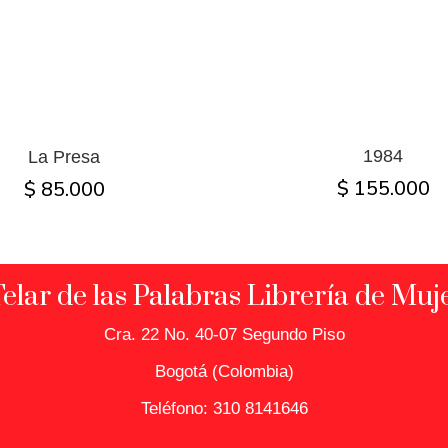
1984
La Presa
$ 155.000
$ 85.000
Telar de las Palabras Librería de Muj
Cra. 22 No. 40-07 Segundo Piso
Bogotá (Colombia)
Teléfono: 310 8141646