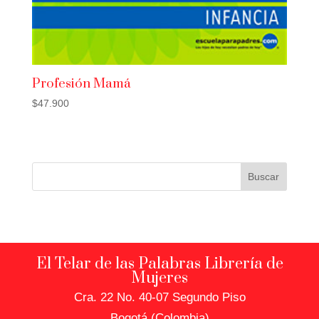
Profesión Mamá
$
47.900
Buscar
El Telar de las Palabras Librería de
Mujeres
Cra. 22 No. 40-07 Segundo Piso
Bogotá (Colombia)