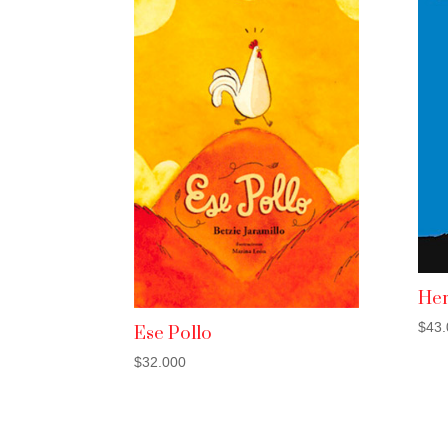
He
$
43.
Ese Pollo
$
32.000