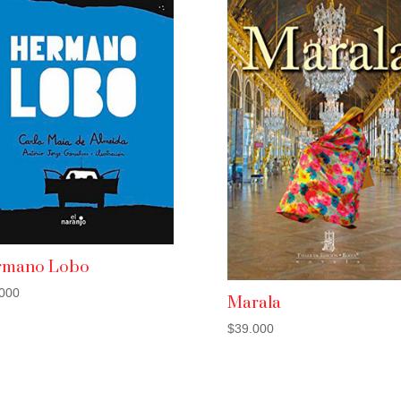
rmano Lobo
000
Marala
$
39.000