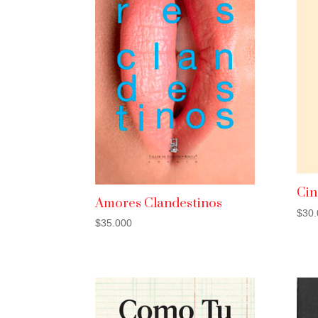
Cin
Amores Clandestinos
$
30.
$
35.000