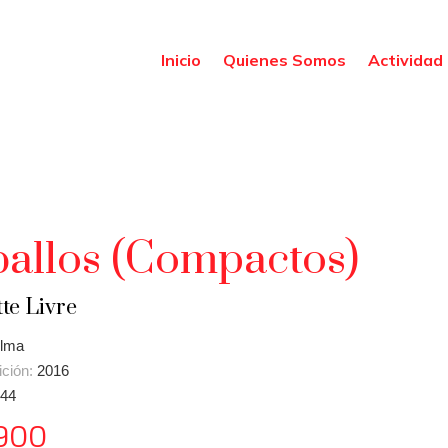
Inicio
Quienes Somos
Actividad 
allos (Compactos)
te Livre
lma
ición:
2016
44
900