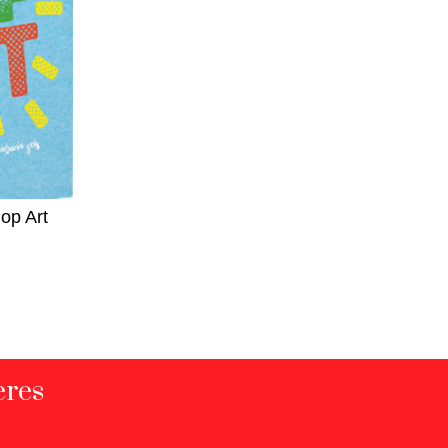
op Art
eres