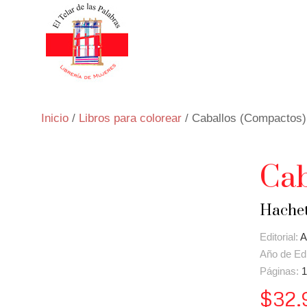
Inicio
/
Libros para colorear
/ Caballos (Compactos)
Cab
Hachet
Editorial:
A
Año de Ed
Páginas:
1
$
32.