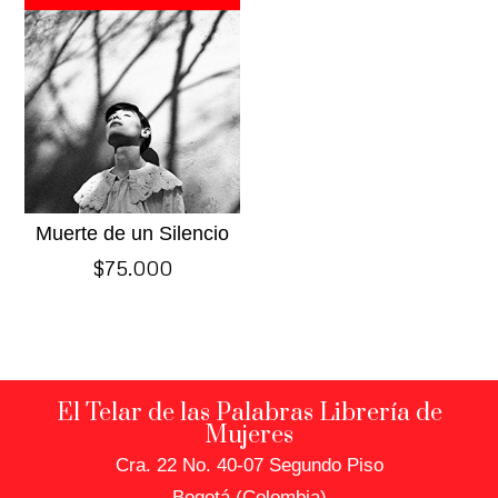
Muerte de un Silencio
$
75.000
El Telar de las Palabras Librería de
Mujeres
Cra. 22 No. 40-07 Segundo Piso
Bogotá (Colombia)