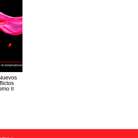
 Nuevos
lictos
omo II