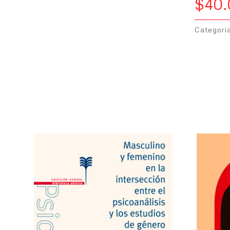
$
40
Categorí