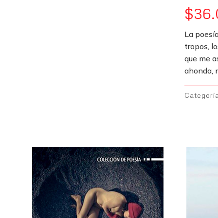
$
36
La poesí
tropos, l
que me as
ahonda, n
Categorí