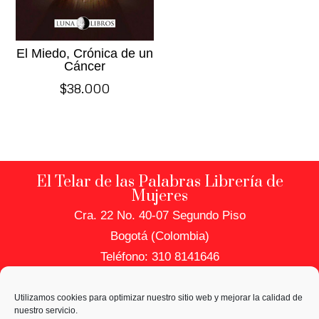
El Miedo, Crónica de un
Cáncer
$
38.000
El Telar de las Palabras Librería de
Mujeres
Cra. 22 No. 40-07 Segundo Piso
Bogotá (Colombia)
Teléfono: 310 8141646
PRIVACIDAD Y DATOS
Utilizamos cookies para optimizar nuestro sitio web y mejorar la calidad de
Política de Uso de Datos
nuestro servicio.