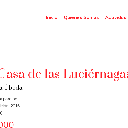
Inicio
Quienes Somos
Actividad 
Casa de las Luciérnaga
ia Úbeda
alparaíso
ición:
2016
0
000