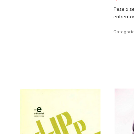
Pese a se
enfrentar
Categorí