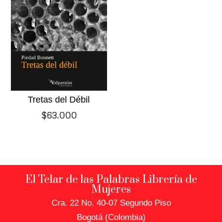
Tretas del Débil
$
63.000
El Telar de las Palabras Librería de
Mujeres
Cra. 22 No. 40-07 Segundo Piso
Bogotá (Colombia)