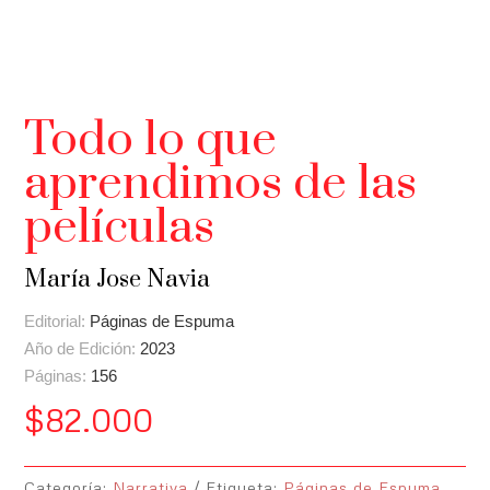
Todo lo que
aprendimos de las
películas
María Jose Navia
Editorial:
Páginas de Espuma
Año de Edición:
2023
Páginas:
156
$
82.000
Categoría:
Narrativa
Etiqueta:
Páginas de Espuma