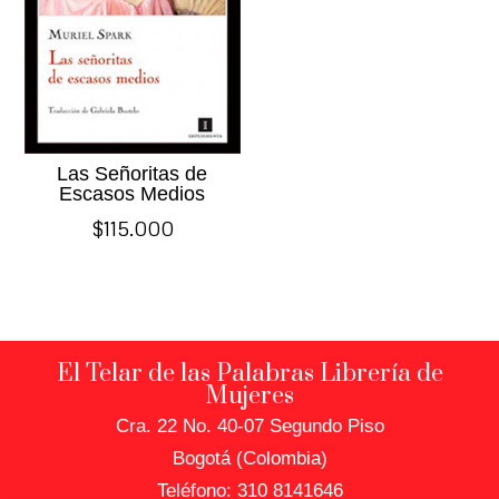
Las Señoritas de
Escasos Medios
$
115.000
El Telar de las Palabras Librería de
Mujeres
Cra. 22 No. 40-07 Segundo Piso
Bogotá (Colombia)
Teléfono: 310 8141646