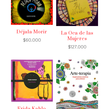
Déjala Morir
La Oca de las
Mujeres
$
60.000
$
127.000
Frida Kahlo