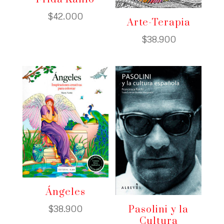
$
42.000
Arte-Terapia
$
38.900
Ángeles
$
38.900
Pasolini y la
Cultura