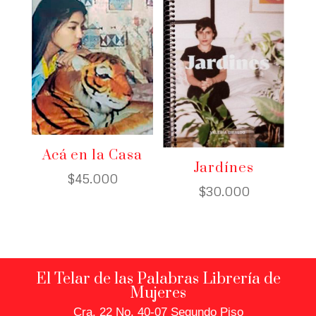
Acá en la Casa
Jardínes
$
45.000
$
30.000
El Telar de las Palabras Librería de
Mujeres
Cra. 22 No. 40-07 Segundo Piso