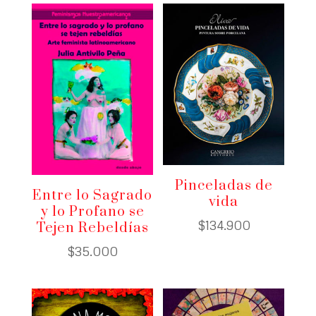
Pinceladas de
Entre lo Sagrado
vida
y lo Profano se
$
134.900
Tejen Rebeldías
$
35.000