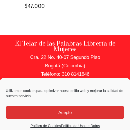
$
47.000
El Telar de las Palabras Librería de
Mujeres
Cra. 22 No. 40-07 Segundo Piso
Bogotá (Colombia)
Teléfono: 310 8141646
PRIVACIDAD Y DATOS
Utilizamos cookies para optimizar nuestro sitio web y mejorar la calidad de
Política de Uso de Datos
nuestro servicio.
Política de Cookies
Acepto
Política de Cookies
Política de Uso de Datos