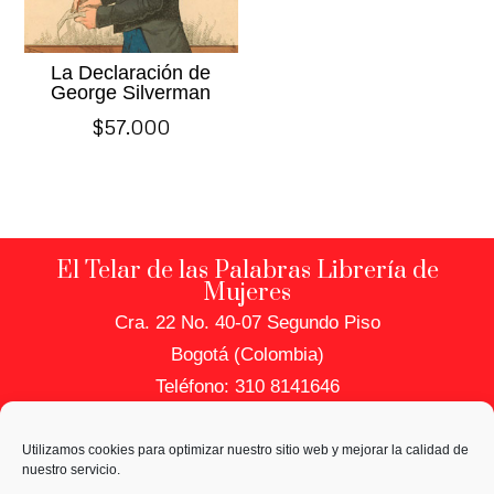
La Declaración de
George Silverman
$
57.000
El Telar de las Palabras Librería de
Mujeres
Cra. 22 No. 40-07 Segundo Piso
Bogotá (Colombia)
Teléfono: 310 8141646
PRIVACIDAD Y DATOS
Utilizamos cookies para optimizar nuestro sitio web y mejorar la calidad de
Política de Uso de Datos
nuestro servicio.