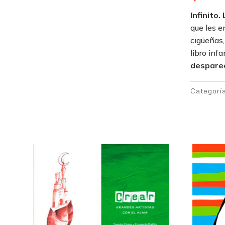
Infinito.
que les e
cigüeñas,
libro inf
desparec
Categorí