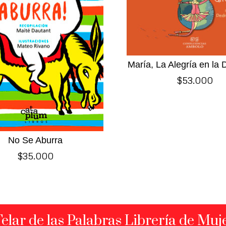
María, La Alegría en la 
$
53.000
No Se Aburra
$
35.000
Telar de las Palabras Librería de Muj